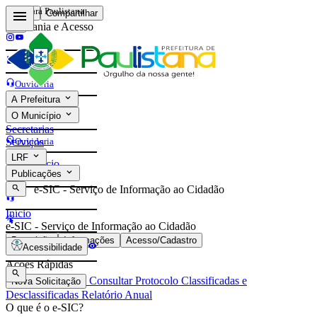
Prefeitura Paulistana
Voltar
Compartilhar
Cidadania e Acesso
Contatos
Ouvidoria
A Prefeitura
e-Sic
O Município
Contatos
Secretarias
Ouvidoria
Serviços
LRF
Início
e-Sic
Publicações
e-SIC - Serviço de Informação ao Cidadão
Início
e-SIC - Serviço de Informação ao Cidadão
Descrição
Informações
Acesso/Cadastro
Acessibilidade
Ações Rápidas
Consultar Protocolo
Classificadas e
Nova Solicitação
Desclassificadas
Relatório Anual
O que é o e-SIC?