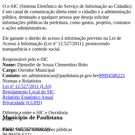
O e-SIC (Sistema Eletrônico do Serviço de Informação ao Cidadão)
é um canal de comunicação direta entre o cidadão e a administração
pública, destinado a qualquer pessoa que deseja solicitar
informações públicas da prefeitura, como gastos, projetos, contratos
e ações administrativas.
Ele garante o direito de acesso à informação previsto na Lei de
Acesso à Informação (Lei nº 12.527/2011), promovendo
transparência e controle social.
Responsável pelo e-SIC
Nome:
Djennifer de Sousa Clementino Brito
Cargo:
Ouvidor Municipal
Contato:
sec.administracao@paulistana.pi.gov.br
•
89994586221
Normas e Relatórios
Lei nº 12.527/2011 (LAI)
Regulamento Local do SIC
Relatório Estatístico Anual
Privacidade (LGPD)
Diferença entre e-SIC e Ouvidoria
Município de Paulistana
e-SIC
CNPJ: 06553796000196
Para:
Solicitar informações públicas
89 99458-6221