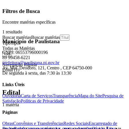
Filtros de Busca
Encontre matérias específicas
1
resultado
Buscar matérias
Buscar matérias
Município de Paulistana
Tipo
Tipo
Todas as Matérias
CNPJ: 06553796000196
89 99458-6221
prefeitura@paulistana.pi.gov.br
Navegação Rápida
Av. Mal. Deodoro, 121, Centro , CEP 64750-000
Edital (1)
De segunda à sexta, das 7:30 às 13:30
Links Úteis
Edital
Ouvidoria
Carta de Serviços
Transparência
Mapa do Site
Pesquisa de
Satisfação
Políticas de Privacidade
1 matéria
Páginas
Obras
Convênios e Transferências
Redes Sociais
Encarregado de
Dados
Padrão remuneratório dos cargos e funções
Dívida Ativa