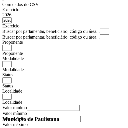
Com dados do CSV
Exercício
2026
Exercício
Buscar por parlamentar, beneficiário, código ou área...
Buscar por parlamentar, beneficiário, código ou área...
Proponente
Proponente
Modalidade
Modalidade
Status
Status
Localidade
Localidade
Valor mínimo
Valor mínimo
Município de Paulistana
Valor máximo
Valor máximo