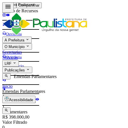
Prefeitura Paulistana
Voltar
Compartilhar
Gestão de Recursos
Contatos
Ouvidoria
A Prefeitura
e-Sic
O Município
Contatos
Secretarias
Ouvidoria
Serviços
LRF
Início
e-Sic
Publicações
Emendas Parlamentares
Início
Emendas Parlamentares
1
Acessibilidade
Emendas em 2026
1
Parlamentares
R$ 398.000,00
Valor Filtrado
0