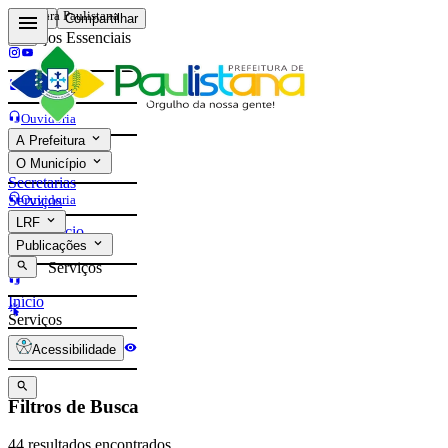
Prefeitura Paulistana
Voltar
Compartilhar
Serviços Essenciais
Contatos
Ouvidoria
A Prefeitura
e-Sic
O Município
Contatos
Secretarias
Ouvidoria
Serviços
LRF
Início
e-Sic
Publicações
Serviços
Início
Serviços
Acessibilidade
Filtros de Busca
44 resultados encontrados