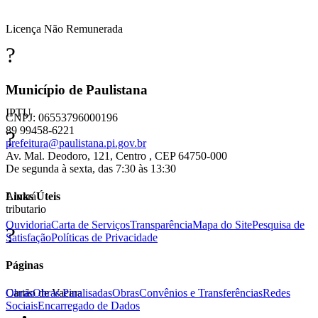
Licença Não Remunerada
?
Município de Paulistana
IPTU
CNPJ: 06553796000196
89 99458-6221
?
prefeitura@paulistana.pi.gov.br
Av. Mal. Deodoro, 121, Centro , CEP 64750-000
De segunda à sexta, das 7:30 às 13:30
Alvará
Links Úteis
tributario
Ouvidoria
Carta de Serviços
Transparência
Mapa do Site
Pesquisa de
?
Satisfação
Políticas de Privacidade
Páginas
Obras
Obras Paralisadas
Obras
Convênios e Transferências
Redes
Cartão de Vacina
Sociais
Encarregado de Dados